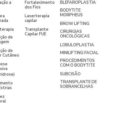
ação a
Fortalecimento
BLEFAROPLASTIA
dos Fios
BODYTITE
MORPHEUS
ura
Laserterapia
izada
capilar
BROW LIFTING
terapia
Transplante
CIRURGIAS
Capilar FUE
ONCOLÓGICAS
ção de
agem
LOBULOPLASTIA
ção de
MINILIFTING FACIAL
r Cutâneo
PROCEDIMENTOS
rese
COM O BODYTITE
siva
SUBCISÃO
ridrose)
TRANSPLANTE DE
amento
SOBRANCELHAS
Estrias
dez
ral