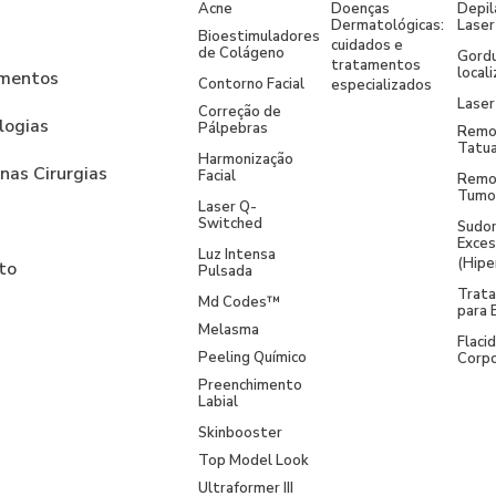
Acne
Doenças
Depil
Dermatológicas:
Laser
Bioestimuladores
cuidados e
de Colágeno
Gord
tratamentos
local
mentos
Contorno Facial
especializados
Laser
Correção de
logias
Pálpebras
Remo
Tatu
Harmonização
nas Cirurgias
Facial
Remo
Tumo
Laser Q-
Switched
Sudo
Exces
Luz Intensa
(Hipe
to
Pulsada
Trat
Md Codes™
para 
Melasma
Flaci
Peeling Químico
Corpo
Preenchimento
Labial
Skinbooster
Top Model Look
Ultraformer III