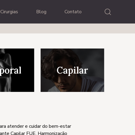
Cirurgias
Blog
Contato
poral
Capilar
para atender e cuidar do bem-estar
lante Capilar FUE, Harmonização