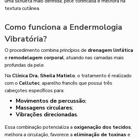
uma silhueta mais definida, pele tonificada e melhora na
textura cutânea.
Como funciona a Endermologia
Vibratória?
O procedimento combina princípios de
drenagem linfática
e
remodelagem corporal
, atuando nas camadas mais
profundas da pele.
Na
Clínica Dra. Sheila Matielo
, o tratamento é realizado
com o
Cellutec
, aparelho francês que possui três
cabeçotes específicos para:
Movimentos de percussão
;
Massagens circulares
;
Vibrações direcionadas
.
Essa combinação potencializa a
oxigenação dos tecidos
,
melhora a circulação, favorece a
eliminação de toxinas
e