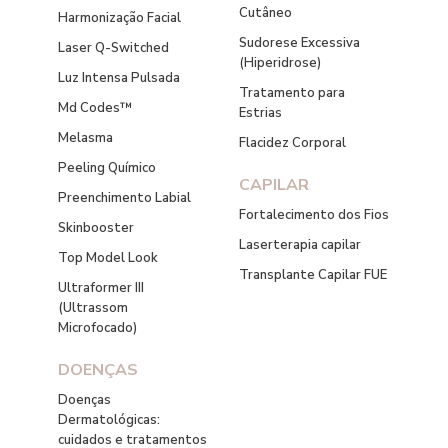
Cutâneo
Harmonização Facial
Sudorese Excessiva
Laser Q-Switched
(Hiperidrose)
Luz Intensa Pulsada
Tratamento para
Md Codes™
Estrias
Melasma
Flacidez Corporal
Peeling Químico
CAPILAR
Preenchimento Labial
Fortalecimento dos Fios
Skinbooster
Laserterapia capilar
Top Model Look
Transplante Capilar FUE
Ultraformer III
(Ultrassom
Microfocado)
DOENÇAS
Doenças
Dermatológicas:
cuidados e tratamentos