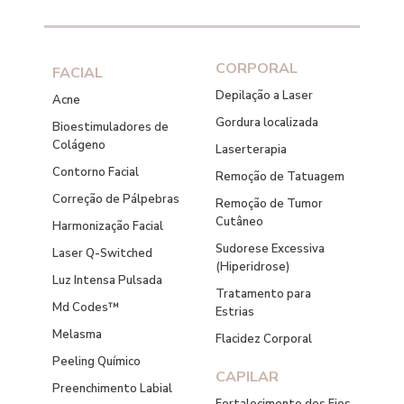
CORPORAL
FACIAL
Depilação a Laser
Acne
Gordura localizada
Bioestimuladores de
Colágeno
Laserterapia
Contorno Facial
Remoção de Tatuagem
Correção de Pálpebras
Remoção de Tumor
Cutâneo
Harmonização Facial
Sudorese Excessiva
Laser Q-Switched
(Hiperidrose)
Luz Intensa Pulsada
Tratamento para
Md Codes™
Estrias
Melasma
Flacidez Corporal
Peeling Químico
CAPILAR
Preenchimento Labial