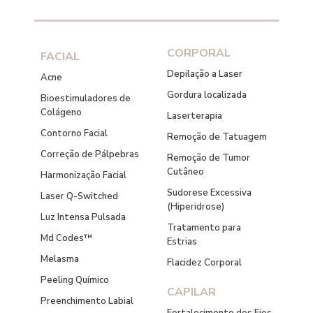
CORPORAL
FACIAL
Depilação a Laser
Acne
Gordura localizada
Bioestimuladores de
Colágeno
Laserterapia
Contorno Facial
Remoção de Tatuagem
Correção de Pálpebras
Remoção de Tumor
Cutâneo
Harmonização Facial
Sudorese Excessiva
Laser Q-Switched
(Hiperidrose)
Luz Intensa Pulsada
Tratamento para
Md Codes™
Estrias
Melasma
Flacidez Corporal
Peeling Químico
CAPILAR
Preenchimento Labial