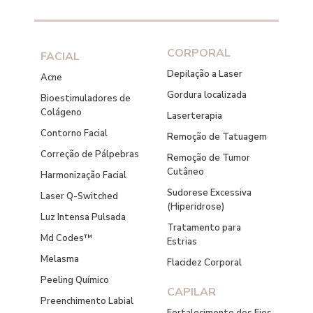
CORPORAL
FACIAL
Depilação a Laser
Acne
Gordura localizada
Bioestimuladores de
Colágeno
Laserterapia
Contorno Facial
Remoção de Tatuagem
Correção de Pálpebras
Remoção de Tumor
Cutâneo
Harmonização Facial
Sudorese Excessiva
Laser Q-Switched
(Hiperidrose)
Luz Intensa Pulsada
Tratamento para
Md Codes™
Estrias
Melasma
Flacidez Corporal
Peeling Químico
CAPILAR
Preenchimento Labial