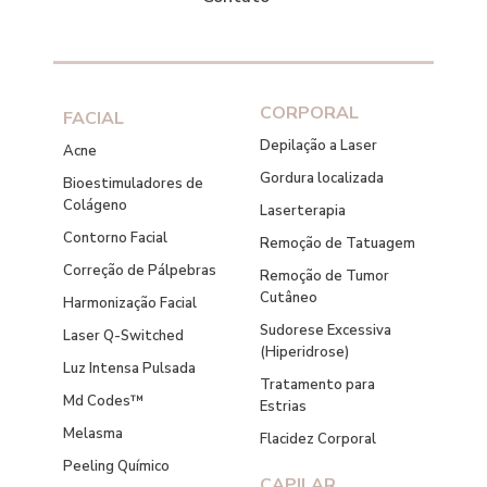
CORPORAL
FACIAL
Depilação a Laser
Acne
Gordura localizada
Bioestimuladores de
Colágeno
Laserterapia
Contorno Facial
Remoção de Tatuagem
Correção de Pálpebras
Remoção de Tumor
Cutâneo
Harmonização Facial
Sudorese Excessiva
Laser Q-Switched
(Hiperidrose)
Luz Intensa Pulsada
Tratamento para
Md Codes™
Estrias
Melasma
Flacidez Corporal
Peeling Químico
CAPILAR