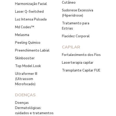
Cutâneo
Harmonização Facial
Sudorese Excessiva
Laser Q-Switched
(Hiperidrose)
Luz Intensa Pulsada
Tratamento para
Md Codes™
Estrias
Melasma
Flacidez Corporal
Peeling Químico
CAPILAR
Preenchimento Labial
Fortalecimento dos Fios
Skinbooster
Laserterapia capilar
Top Model Look
Transplante Capilar FUE
Ultraformer III
(Ultrassom
Microfocado)
DOENÇAS
Doenças
Dermatológicas:
cuidados e tratamentos