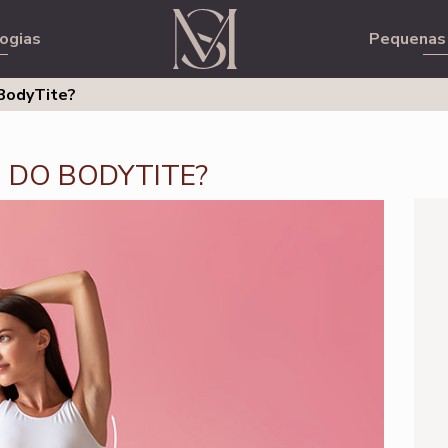
ogias
Pequenas 
BodyTite?
 DO BODYTITE?