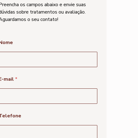
Preencha os campos abaixo e envie suas
dúvidas sobre tratamentos ou avaliação.
Aguardamos o seu contato!
E
Nome
-
m
a
l
M
e
E-mail
*
n
s
a
g
e
m
Telefone
N
o
m
e