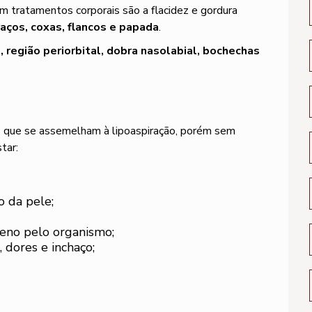
em tratamentos corporais são a flacidez e gordura
aços, coxas, flancos e papada
.
 região periorbital, dobra nasolabial, bochechas
 que se assemelham à lipoaspiração, porém sem
tar:
o da pele;
geno pelo organismo;
 dores e inchaço;